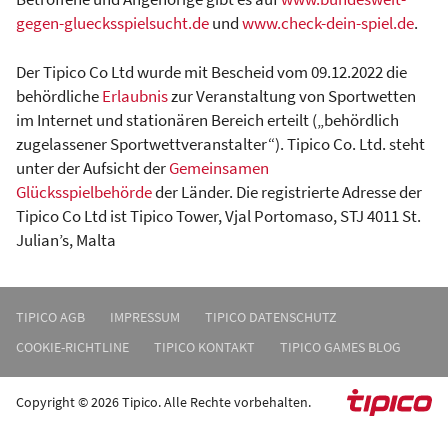
gegen-gluecksspielsucht.de
und
www.check-dein-spiel.de
.
Der Tipico Co Ltd wurde mit Bescheid vom 09.12.2022 die
behördliche
Erlaubnis
zur Veranstaltung von Sportwetten
im Internet und stationären Bereich erteilt („behördlich
zugelassener Sportwettveranstalter“). Tipico Co. Ltd. steht
unter der Aufsicht der
Gemeinsamen
Glücksspielbehörde
der Länder. Die registrierte Adresse der
Tipico Co Ltd ist Tipico Tower, Vjal Portomaso, STJ 4011 St.
Julian’s, Malta
TIPICO AGB
IMPRESSUM
TIPICO DATENSCHUTZ
COOKIE-RICHTLINE
TIPICO KONTAKT
TIPICO GAMES BLOG
Copyright © 2026 Tipico. Alle Rechte vorbehalten.