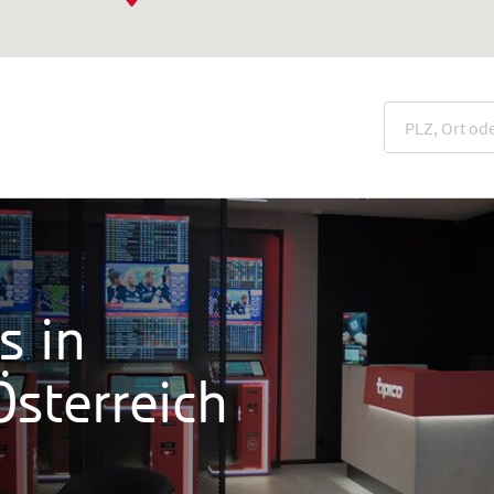
s in
sterreich