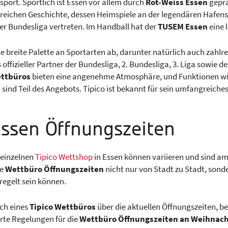
port. Sportlich ist Essen vor allem durch
Rot-Weiss Essen
geprä
mreichen Geschichte, dessen Heimspiele an der legendären Hafe
er Bundesliga vertreten. Im Handball hat der
TUSEM Essen
eine 
e breite Palette an Sportarten ab, darunter natürlich auch zahlr
 offizieller Partner der Bundesliga, 2. Bundesliga, 3. Liga sowie
ttbüros
bieten eine angenehme Atmosphäre, und Funktionen wi
n
sind Teil des Angebots. Tipico ist bekannt für sein umfangreiche
Essen Öffnungszeiten
 einzelnen
Tipico Wettshop
in Essen können variieren und sind am
ie
Wettbüro Öffnungszeiten
nicht nur von Stadt zu Stadt, son
regelt sein können.
uch eines
Tipico Wettbüros
über die aktuellen Öffnungszeiten, be
erte Regelungen für die
Wettbüro Öffnungszeiten an Weihnac