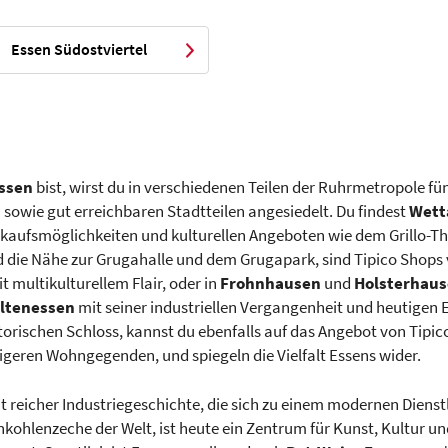
Essen Südostviertel
Essen
bist, wirst du in verschiedenen Teilen der Ruhrmetropole fü
n sowie gut erreichbaren Stadtteilen angesiedelt. Du findest
Wett
inkaufsmöglichkeiten und kulturellen Angeboten wie dem Grillo-
 die Nähe zur Grugahalle und dem Grugapark, sind Tipico Shops v
 multikulturellem Flair, oder in
Frohnhausen
und
Holsterhau
ltenessen
mit seiner industriellen Vergangenheit und heutigen 
orischen Schloss, kannst du ebenfalls auf das Angebot von Tipico 
higeren Wohngegenden, und spiegeln die Vielfalt Essens wider.
it reicher Industriegeschichte, die sich zu einem modernen Diens
nkohlenzeche der Welt, ist heute ein Zentrum für Kunst, Kultur u