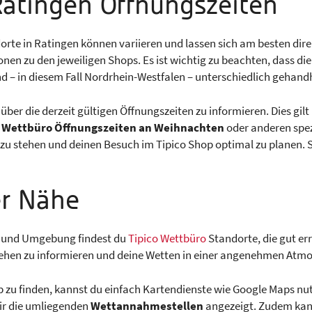
Ratingen Öffnungszeiten
orte in Ratingen können variieren und lassen sich am besten dir
onen zu den jeweiligen Shops. Es ist wichtig zu beachten, dass di
d – in diesem Fall Nordrhein-Westfalen – unterschiedlich gehan
über die derzeit gültigen Öffnungszeiten zu informieren. Dies gilt 
e
Wettbüro Öffnungszeiten an Weihnachten
oder anderen spezi
n zu stehen und deinen Besuch im Tipico Shop optimal zu planen. 
er Nähe
n und Umgebung findest du
Tipico Wettbüro
Standorte, die gut er
chehen zu informieren und deine Wetten in einer angenehmen Atmo
u finden, kannst du einfach Kartendienste wie Google Maps nutz
ir die umliegenden
Wettannahmestellen
angezeigt. Zudem kann