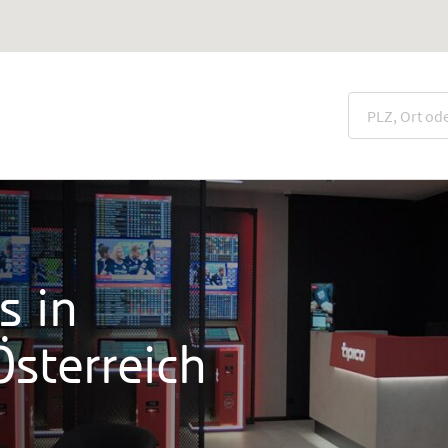
s in
sterreich