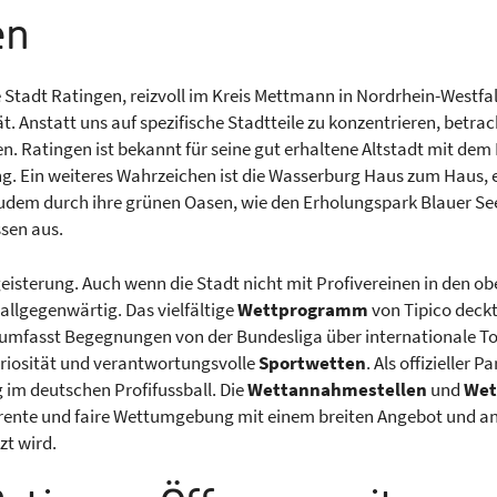
en
e Stadt Ratingen, reizvoll im Kreis Mettmann in Nordrhein-Westfa
Anstatt uns auf spezifische Stadtteile zu konzentrieren, betrac
 Ratingen ist bekannt für seine gut erhaltene Altstadt mit dem 
. Ein weiteres Wahrzeichen ist die Wasserburg Haus zum Haus, ein
h zudem durch ihre grünen Oasen, wie den Erholungspark Blauer 
sen aus.
terung. Auch wenn die Stadt nicht mit Profivereinen in den ober
 allgegenwärtig. Das vielfältige
Wettprogramm
von Tipico deckt
s umfasst Begegnungen von der Bundesliga über internationale To
Seriosität und verantwortungsvolle
Sportwetten
. Als offizieller 
 im deutschen Profifussball. Die
Wettannahmestellen
und
Wet
arente und faire Wettumgebung mit einem breiten Angebot und 
zt wird.