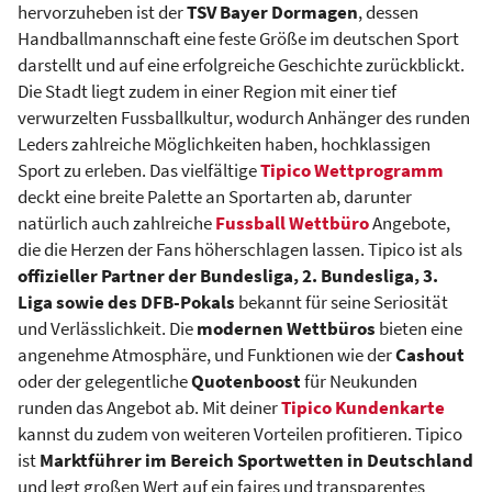
hervorzuheben ist der
TSV Bayer Dormagen
, dessen
Handballmannschaft eine feste Größe im deutschen Sport
darstellt und auf eine erfolgreiche Geschichte zurückblickt.
Die Stadt liegt zudem in einer Region mit einer tief
verwurzelten Fussballkultur, wodurch Anhänger des runden
Leders zahlreiche Möglichkeiten haben, hochklassigen
Sport zu erleben. Das vielfältige
Tipico Wettprogramm
deckt eine breite Palette an Sportarten ab, darunter
natürlich auch zahlreiche
Fussball Wettbüro
Angebote,
die die Herzen der Fans höherschlagen lassen. Tipico ist als
offizieller Partner der Bundesliga, 2. Bundesliga, 3.
Liga sowie des DFB-Pokals
bekannt für seine Seriosität
und Verlässlichkeit. Die
modernen Wettbüros
bieten eine
angenehme Atmosphäre, und Funktionen wie der
Cashout
oder der gelegentliche
Quotenboost
für Neukunden
runden das Angebot ab. Mit deiner
Tipico Kundenkarte
kannst du zudem von weiteren Vorteilen profitieren. Tipico
ist
Marktführer im Bereich Sportwetten in Deutschland
und legt großen Wert auf ein faires und transparentes