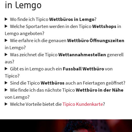
in Lemgo
Wo finde ich Tipico
Wettbüros in Lemgo
?
Welche Sportarten werden in den Tipico
Wettshops
in
Lemgo angeboten?
Wie erfahre ich die genauen
Wettbüro Öffnungszeiten
in Lemgo?
Was zeichnet die Tipico
Wettannahmestellen
generell
aus?
Gibt es in Lemgo auch ein
Fussball Wettbüro
von
Tipico?
Sind die Tipico
Wettbüros
auch an Feiertagen geöffnet?
Wie finde ich das nächste Tipico
Wettbüro in der Nähe
von Lemgo?
Welche Vorteile bietet die
Tipico Kundenkarte
?