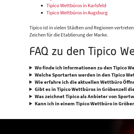
Tipico Wettbüros in Karlsfeld
Tipico Wettbüros in Augsburg
Tipico ist in vielen Städten und Regionen vertrete
Zeichen für die Etablierung der Marke.
FAQ zu den Tipico We
Wo finde ich Informationen zu den Tipico W
Welche Sportarten werden in den Tipico We
Wie erfahre ich die aktuellen Wettbüro Öff
Gibt es in Tipico Wettbüros in Gröbenzell d
Was zeichnet Tipico als Anbieter von Sport
Kann ich in einem Tipico Wettbüro in Gröb