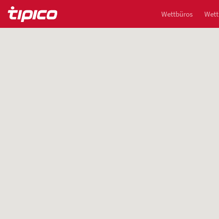
Wettbüros
Wett