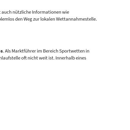
t auch nützliche Informationen wie
blemlos den Weg zur lokalen Wettannahmestelle.
ps
. Als Marktführer im Bereich Sportwetten in
fstelle oft nicht weit ist. Innerhalb eines