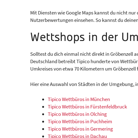
Mit Diensten wie Google Maps kannst du nicht nur
Nutzerbewertungen einsehen. So kannst du deinen
Wettshops in der U
Solltest du dich einmal nicht direkt in Gröbenzell
Deutschland betreibt Tipico hunderte von Wettbüros
Umkreises von etwa 70 Kilometern um Gröbenzell f
Hier eine Auswahl von Städten in der Umgebung, i
Tipico Wettbüros in München
Tipico Wettbüros in Fürstenfeldbruck
Tipico Wettbüros in Olching
Tipico Wettbüros in Puchheim
Tipico Wettbüros in Germering
Tipico Wettbüros in Dachau