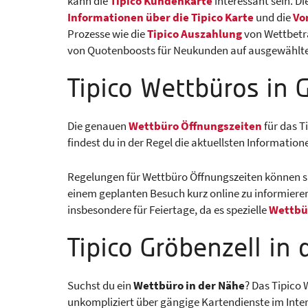
kann die
Tipico Kundenkarte
interessant sein. Di
Informationen über die Tipico Karte
und die
Vo
Prozesse wie die
Tipico Auszahlung
von Wettbeträ
von Quotenboosts für Neukunden auf ausgewählte 
Tipico Wettbüros in 
Die genauen
Wettbüro Öffnungszeiten
für das T
findest du in der Regel die aktuellsten Informatio
Regelungen für Wettbüro Öffnungszeiten können sic
einem geplanten Besuch kurz online zu informieren
insbesondere für Feiertage, da es spezielle
Wettbü
Tipico Gröbenzell in
Suchst du ein
Wettbüro in der Nähe
? Das Tipico 
unkompliziert über gängige Kartendienste im Int