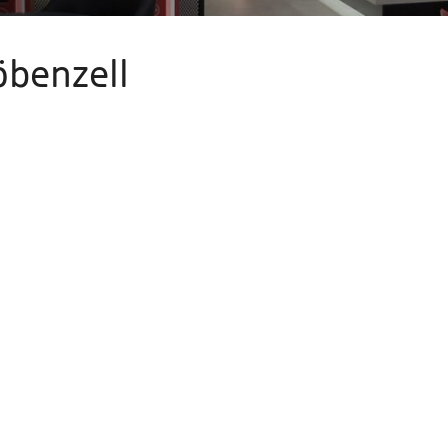
öbenzell