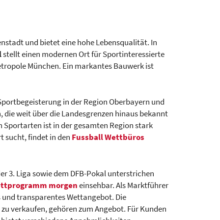
stadt und bietet eine hohe Lebensqualität. In
l
stellt einen modernen Ort für Sportinteressierte
Metropole München. Ein markantes Bauwerk ist
e Sportbegeisterung in der Region Oberbayern und
 die weit über die Landesgrenzen hinaus bekannt
n Sportarten ist in der gesamten Region stark
t sucht, findet in den
Fussball Wettbüros
, der 3. Liga sowie dem DFB-Pokal unterstrichen
ettprogramm morgen
einsehbar. Als Marktführer
es und transparentes Wettangebot. Die
ig zu verkaufen, gehören zum Angebot. Für Kunden