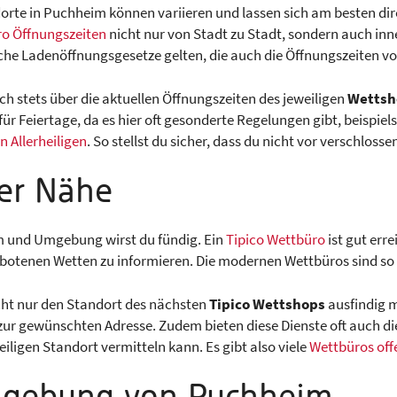
orte in Puchheim können variieren und lassen sich am besten dire
o Öffnungszeiten
nicht nur von Stadt zu Stadt, sondern auch inn
sche Ladenöffnungsgesetze gelten, die auch die Öffnungszeiten v
ch stets über die aktuellen Öffnungszeiten des jeweiligen
Wettsh
ür Feiertage, da es hier oft gesonderte Regelungen gibt, beispiel
 Allerheiligen
. So stellst du sicher, dass du nicht vor verschloss
der Nähe
m und Umgebung wirst du fündig. Ein
Tipico Wettbüro
ist gut erre
tenen Wetten zu informieren. Die modernen Wettbüros sind so ge
cht nur den Standort des nächsten
Tipico Wettshops
ausfindig m
 zur gewünschten Adresse. Zudem bieten diese Dienste oft auch d
iligen Standort vermitteln kann. Es gibt also viele
Wettbüros off