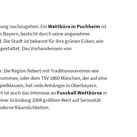
erung nachzugehen. Ein
Wettbüro in Puchheim
ist
 in Bayern, besticht durch seine angenehme
ie Stadt ist bekannt für ihre grünen Ecken, wie
 gestaltet. Das Vorhandensein von
. Die Region fiebert mit Traditionsvereinen wie
nommee, oder dem TSV 1860 München, der auf eine
pielklassen, hat viele Anhänger in Oberbayern.
t ist auch das Interesse an
Fussball Wettbüros
in
einer Gründung 2004 größten Wert auf Seriosität
moderne Räumlichkeiten.