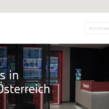
s in
sterreich