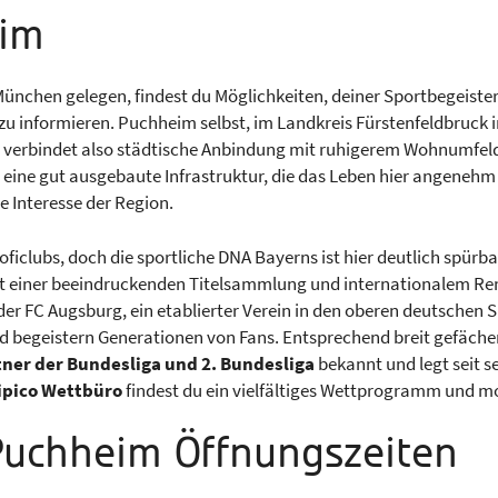
eim
ünchen gelegen, findest du Möglichkeiten, deiner Sportbegeist
 zu informieren. Puchheim selbst, im Landkreis Fürstenfeldbruck
erbindet also städtische Anbindung mit ruhigerem Wohnumfeld. D
 eine gut ausgebaute Infrastruktur, die das Leben hier angenehm
e Interesse der Region.
clubs, doch die sportliche DNA Bayerns ist hier deutlich spürbar
 einer beeindruckenden Titelsammlung und internationalem Re
er FC Augsburg, ein etablierter Verein in den oberen deutschen S
nd begeistern Generationen von Fans. Entsprechend breit gefächer
rtner der Bundesliga und 2. Bundesliga
bekannt und legt seit s
ipico Wettbüro
findest du ein vielfältiges Wettprogramm und 
 Puchheim Öffnungszeiten