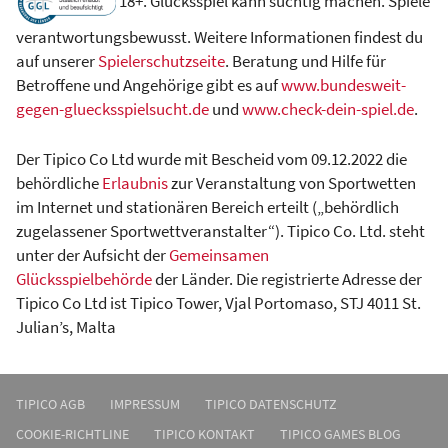
18+. Glücksspiel kann süchtig machen. Spiele
verantwortungsbewusst. Weitere Informationen findest du
auf unserer
Spielerschutzseite
. Beratung und Hilfe für
Betroffene und Angehörige gibt es auf
www.bundesweit-
gegen-gluecksspielsucht.de
und
www.check-dein-spiel.de
.
Der Tipico Co Ltd wurde mit Bescheid vom 09.12.2022 die
behördliche
Erlaubnis
zur Veranstaltung von Sportwetten
im Internet und stationären Bereich erteilt („behördlich
zugelassener Sportwettveranstalter“). Tipico Co. Ltd. steht
unter der Aufsicht der
Gemeinsamen
Glücksspielbehörde
der Länder. Die registrierte Adresse der
Tipico Co Ltd ist Tipico Tower, Vjal Portomaso, STJ 4011 St.
Julian’s, Malta
TIPICO AGB
IMPRESSUM
TIPICO DATENSCHUTZ
COOKIE-RICHTLINE
TIPICO KONTAKT
TIPICO GAMES BLOG