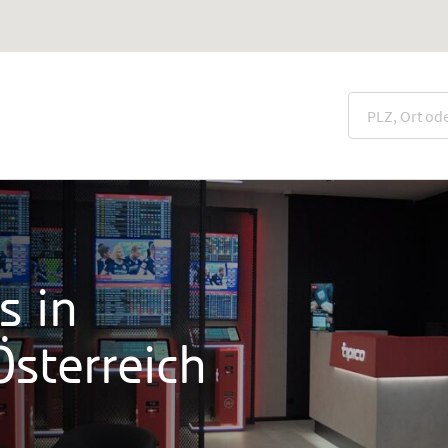
s in
sterreich