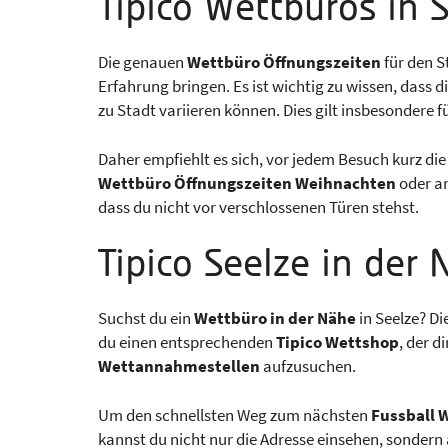
Tipico Wettbüros in 
Die genauen
Wettbüro Öffnungszeiten
für den S
Erfahrung bringen. Es ist wichtig zu wissen, dass d
zu Stadt variieren können. Dies gilt insbesondere fü
Daher empfiehlt es sich, vor jedem Besuch kurz die
Wettbüro Öffnungszeiten Weihnachten
oder an
dass du nicht vor verschlossenen Türen stehst.
Tipico Seelze in der
Suchst du ein
Wettbüro in der Nähe
in Seelze? Di
du einen entsprechenden
Tipico Wettshop
, der 
Wettannahmestellen
aufzusuchen.
Um den schnellsten Weg zum nächsten
Fussball 
kannst du nicht nur die Adresse einsehen, sondern