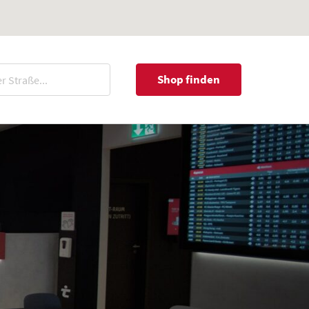
Shop finden