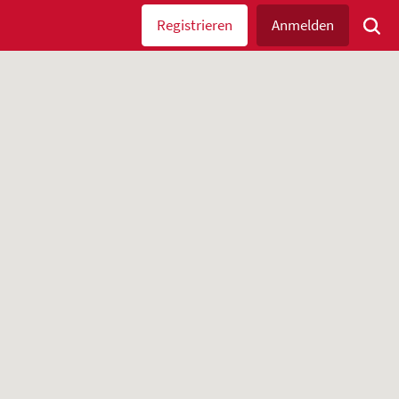
Registrieren
Anmelden