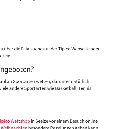
u über die Filialsuche auf der Tipico Webseite oder
ezeigt.
 angeboten?
ahl an Sportarten wetten, darunter natürlich
viele andere Sportarten wie Basketball, Tennis
ipico Wettshop
in Seelze vor einem Besuch online
n Weihnachten
besondere Regelungen geben kann.