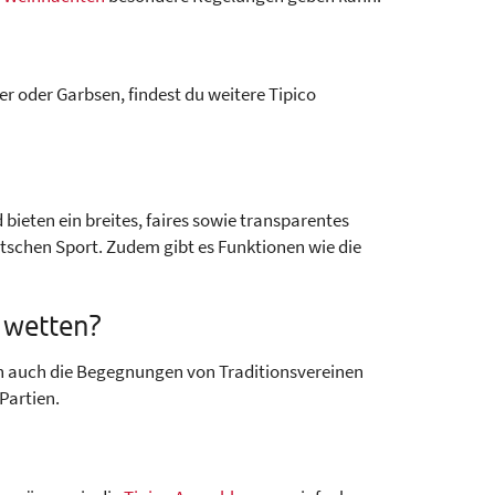
r oder Garbsen, findest du weitere Tipico
ieten ein breites, faires sowie transparentes
utschen Sport. Zudem gibt es Funktionen wie die
6 wetten?
nen auch die Begegnungen von Traditionsvereinen
Partien.