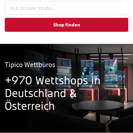
Shop finden
Tipico Wettbüros
+970 Wettshops in
Deutschland &
Österreich