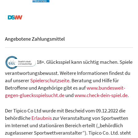
Angebotene Zahlungsmittel
18+. Glücksspiel kann süchtig machen. Spiele
verantwortungsbewusst. Weitere Informationen findest du
auf unserer
Spielerschutzseite
. Beratung und Hilfe für
Betroffene und Angehörige gibt es auf
www.bundesweit-
gegen-gluecksspielsucht.de
und
www.check-dein-spiel.de
.
Der Tipico Co Ltd wurde mit Bescheid vom 09.12.2022 die
behördliche
Erlaubnis
zur Veranstaltung von Sportwetten
im Internet und stationären Bereich erteilt („behördlich
zugelassener Sportwettveranstalter“). Tipico Co. Ltd. steht