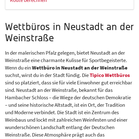
Wettbüros in Neustadt an der
Weinstraße
In der malerischen Pfalz gelegen, bietet Neustadt an der
Weinstraße eine charmante Kulisse für Sportbegeisterte.
Wenn du ein
Wettbüro in Neustadt an der Weinstraße
suchst, wirst du in der Stadt fündig. Die
Tipico Wettbüros
sind so platziert, dass sie für viele Einwohner gut erreichbar
sind. Neustadt an der Weinstraße, bekannt für das
Hambacher Schloss – die Wiege der deutschen Demokratie
– und seine historische Altstadt, ist ein Ort, der Tradition
und Moderne verbindet. Die Stadt ist ein Zentrum des
Weinbaus und lockt mit zahlreichen Weinfesten und einer
wunderschönen Landschaft entlang der Deutschen
Weinstraße. Diese Atmosphäre prägt auch das