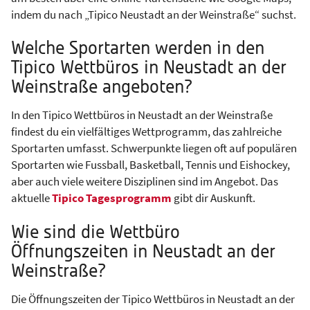
indem du nach „Tipico Neustadt an der Weinstraße“ suchst.
Welche Sportarten werden in den
Tipico Wettbüros in Neustadt an der
Weinstraße angeboten?
In den Tipico Wettbüros in Neustadt an der Weinstraße
findest du ein vielfältiges Wettprogramm, das zahlreiche
Sportarten umfasst. Schwerpunkte liegen oft auf populären
Sportarten wie Fussball, Basketball, Tennis und Eishockey,
aber auch viele weitere Disziplinen sind im Angebot. Das
aktuelle
Tipico Tagesprogramm
gibt dir Auskunft.
Wie sind die Wettbüro
Öffnungszeiten in Neustadt an der
Weinstraße?
Die Öffnungszeiten der Tipico Wettbüros in Neustadt an der