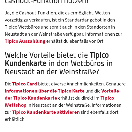
Cashout-Funktion nutzen?
Ja, die Cashout-Funktion, die es ermöglicht, Wetten
vorzeitig zu verkaufen, ist ein Standardangebot in den
Tipico Wettbüros und somit auch in den Standorten in
Neustadt an der Weinstraße verfügbar. Informationen zur
Tipico Auszahlung
erhältst du ebenfalls vor Ort.
Welche Vorteile bietet die
Tipico
Kundenkarte
in den Wettbüros in
Neustadt an der Weinstraße?
Die
Tipico Card
bietet diverse Annehmlichkeiten. Genauere
Informationen über die Tipico Karte
und die
Vorteile
der Tipico Kundenkarte
erhältst du direkt im
Tipico
Wettshop
in Neustadt an der Weinstraße. Informationen
zur
Tipico Kundenkarte aktivieren
sind ebenfalls dort
erhältlich.