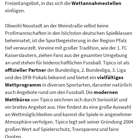
Freizeitangebot, in das sich die
Wettannahmestellen
einfügen.
Obwohl Neustadt an der Weinstraße selbst keine
Profimannschaften in den höchsten deutschen Spielklassen
beheimatet, ist die Sportbegeisterung in der Region Pfalz
tief verwurzelt. Vereine mit großer Tradition, wie der 1. FC
Kaiserslautern, ziehen Fans aus der gesamten Umgebung
an und stehen für leidenschaftlichen Fussball. Tipico ist als
offizieller Partner
der Bundesliga, 2. Bundesliga, 3. Liga
und des DFB-Pokals bekannt und bietet ein
vielfältiges
Wettprogramm
in diversen Sportarten, darunter natürlich
auch Angebote rund um den Fussball. Die
modernen
Wettbüros
von Tipico zeichnen sich durch Seriosität und
ein breites Angebot aus. Hier findest du eine große Auswahl
an Wettmöglichkeiten und kannst die Spiele in angenehmer
Atmosphäre verfolgen. Tipico legt seit seiner Gründung 2004
großen Wert auf Spielerschutz, Transparenz und faire
Quoten.