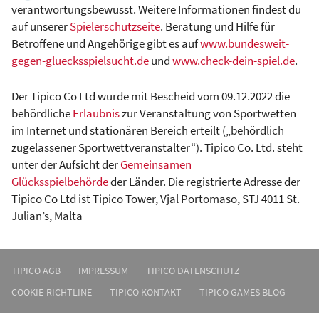
verantwortungsbewusst. Weitere Informationen findest du
auf unserer
Spielerschutzseite
. Beratung und Hilfe für
Betroffene und Angehörige gibt es auf
www.bundesweit-
gegen-gluecksspielsucht.de
und
www.check-dein-spiel.de
.
Der Tipico Co Ltd wurde mit Bescheid vom 09.12.2022 die
behördliche
Erlaubnis
zur Veranstaltung von Sportwetten
im Internet und stationären Bereich erteilt („behördlich
zugelassener Sportwettveranstalter“). Tipico Co. Ltd. steht
unter der Aufsicht der
Gemeinsamen
Glücksspielbehörde
der Länder. Die registrierte Adresse der
Tipico Co Ltd ist Tipico Tower, Vjal Portomaso, STJ 4011 St.
Julian’s, Malta
TIPICO AGB
IMPRESSUM
TIPICO DATENSCHUTZ
COOKIE-RICHTLINE
TIPICO KONTAKT
TIPICO GAMES BLOG