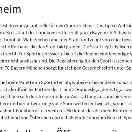
heim
dest du eine Anlaufstelle für dein Sporterlebnis. Das Tipico Wettb
te Kreisstadt des Landkreises Unterallgäu in Bayerisch-Schwaben,
g thront als Wahrzeichen über der Stadt und zeugt von einer be
che Rathaus, die das Stadtbild prägen. Die Stadt liegt idyllisch 
streicht. Für Sportinteressierte bietet die Region eine lebendig
im nicht ansässig sind. Die Begeisterung für den Sport ist jedoc
m FC Bayern München sorgt für stetigen Gesprächsstoff unter Sp
ne breite Palette an Sportarten ab, wobei ein besonderer Fokus tra
st als offizieller Partner der 1. und 2. Bundesliga, der 3. Liga s
 zeichnen sich durch eine moderne Ausstattung aus und bieten 
chere und verantwortungsvolle Sportwetten entwickelt, wobei ste
Cashout-Funktion ist ein weiteres Merkmal, das dir mehr Kontroll
utschland und Österreich und gilt als Marktführer im Bereich Sp