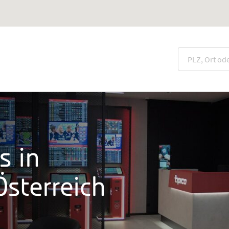
s in
sterreich