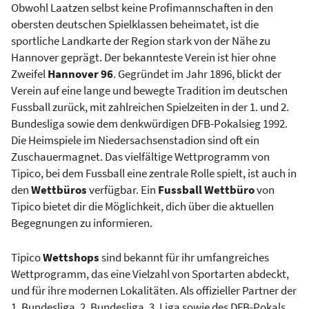
Obwohl Laatzen selbst keine Profimannschaften in den
obersten deutschen Spielklassen beheimatet, ist die
sportliche Landkarte der Region stark von der Nähe zu
Hannover geprägt. Der bekannteste Verein ist hier ohne
Zweifel
Hannover 96
. Gegründet im Jahr 1896, blickt der
Verein auf eine lange und bewegte Tradition im deutschen
Fussball zurück, mit zahlreichen Spielzeiten in der 1. und 2.
Bundesliga sowie dem denkwürdigen DFB-Pokalsieg 1992.
Die Heimspiele im Niedersachsenstadion sind oft ein
Zuschauermagnet. Das vielfältige Wettprogramm von
Tipico, bei dem Fussball eine zentrale Rolle spielt, ist auch in
den
Wettbüros
verfügbar. Ein
Fussball Wettbüro
von
Tipico bietet dir die Möglichkeit, dich über die aktuellen
Begegnungen zu informieren.
Tipico
Wettshops
sind bekannt für ihr umfangreiches
Wettprogramm, das eine Vielzahl von Sportarten abdeckt,
und für ihre modernen Lokalitäten. Als offizieller Partner der
1. Bundesliga, 2. Bundesliga, 3. Liga sowie des DFB-Pokals