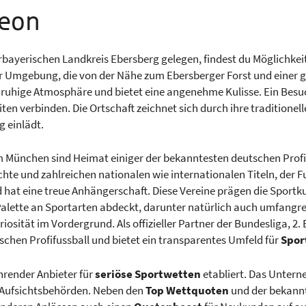
eeon
erbayerischen Landkreis Ebersberg gelegen, findest du Möglichk
ner Umgebung, die von der Nähe zum Ebersberger Forst und einer
ine ruhige Atmosphäre und bietet eine angenehme Kulisse. Ein Bes
en verbinden. Die Ortschaft zeichnet sich durch ihre traditionell
 einlädt.
 München sind Heimat einiger der bekanntesten deutschen Profi
te und zahlreichen nationalen wie internationalen Titeln, der Fu
 hat eine treue Anhängerschaft. Diese Vereine prägen die Sportku
e Palette an Sportarten abdeckt, darunter natürlich auch umfang
riosität im Vordergrund. Als offizieller Partner der Bundesliga, 2
schen Profifussball und bietet ein transparentes Umfeld für
Spor
ührender Anbieter für
seriöse Sportwetten
etabliert. Das Untern
t Aufsichtsbehörden. Neben den
Top Wettquoten
und der bekann