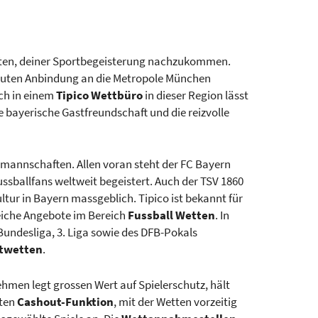
eiten, deiner Sportbegeisterung nachzukommen.
 guten Anbindung an die Metropole München
uch in einem
Tipico Wettbüro
in dieser Region lässt
e bayerische Gastfreundschaft und die reizvolle
mannschaften. Allen voran steht der FC Bayern
ssballfans weltweit begeistert. Auch der TSV 1860
ltur in Bayern massgeblich. Tipico ist bekannt für
reiche Angebote im Bereich
Fussball Wetten
. In
. Bundesliga, 3. Liga sowie des DFB-Pokals
twetten
.
ehmen legt grossen Wert auf Spielerschutz, hält
ten
Cashout-Funktion
, mit der Wetten vorzeitig