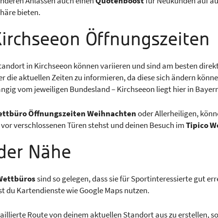
nderen Anlässen auch einen
Quotenboost
für Neukunden auf au
häre bieten.
Kirchseeon Öffnungszeiten
tandort in Kirchseeon können variieren und sind am besten direk
er die aktuellen Zeiten zu informieren, da diese sich ändern könne
ig vom jeweiligen Bundesland – Kirchseeon liegt hier in Bayern
ttbüro Öffnungszeiten Weihnachten
oder Allerheiligen, kön
ht vor verschlossenen Türen stehst und deinen Besuch im
Tipico W
 der Nähe
Wettbüros
sind so gelegen, dass sie für Sportinteressierte gut e
st du Kartendienste wie Google Maps nutzen.
etaillierte Route von deinem aktuellen Standort aus zu erstellen,