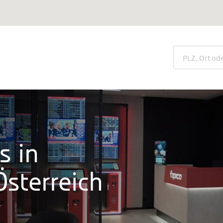
s in
sterreich