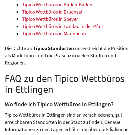
Tipico Wettbüros in Baden-Baden
Tipico Wettbüros in Bruchsal
Tipico Wettbüros in Speyer
Tipico Wettbüros in Landau in der Pfalz
Tipico Wettbüros in Mannheim
Die Dichte an
Tipico Standorten
unterstreicht die Position
als Marktführer und die Präsenz in vielen Städten und
Regionen.
FAQ zu den Tipico Wettbüros
in Ettlingen
Wo finde ich Tipico Wettbüros in Ettlingen?
Tipico Wettbüros in Ettlingen sind an verschiedenen, gut
erreichbaren Standorten in der Stadt zu finden. Genaue
Informationen zu den Lagen erhältst du über die Filialsuche