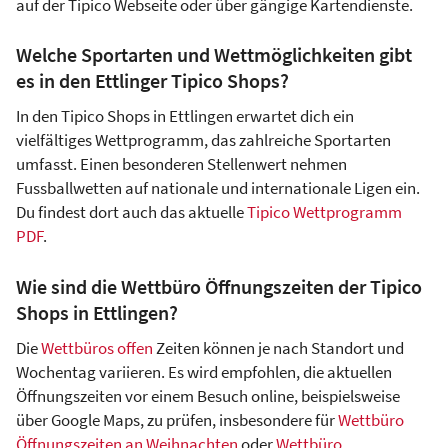
auf der Tipico Webseite oder über gängige Kartendienste.
Welche Sportarten und Wettmöglichkeiten gibt
es in den Ettlinger Tipico Shops?
In den Tipico Shops in Ettlingen erwartet dich ein
vielfältiges Wettprogramm, das zahlreiche Sportarten
umfasst. Einen besonderen Stellenwert nehmen
Fussballwetten auf nationale und internationale Ligen ein.
Du findest dort auch das aktuelle
Tipico Wettprogramm
PDF
.
Wie sind die Wettbüro Öffnungszeiten der Tipico
Shops in Ettlingen?
Die
Wettbüros offen
Zeiten können je nach Standort und
Wochentag variieren. Es wird empfohlen, die aktuellen
Öffnungszeiten vor einem Besuch online, beispielsweise
über Google Maps, zu prüfen, insbesondere für
Wettbüro
Öffnungszeiten an Weihnachten
oder
Wettbüro