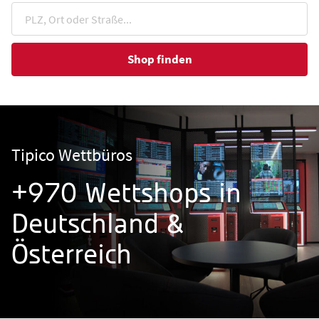
Shop finden
Tipico Wettbüros
+970 Wettshops in
Deutschland &
Österreich