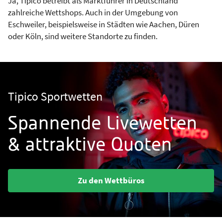
Ja, Tipico betreibt als Marktführer in Deutschland
zahlreiche Wettshops. Auch in der Umgebung von
Eschweiler, beispielsweise in Städten wie Aachen, Düren
oder Köln, sind weitere Standorte zu finden.
Tipico Sportwetten
Spannende Livewetten
& attraktive Quoten
Zu den Wettbüros