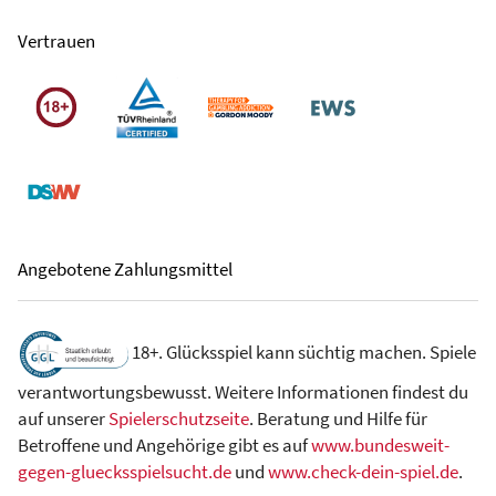
Vertrauen
Angebotene Zahlungsmittel
18+. Glücksspiel kann süchtig machen. Spiele
verantwortungsbewusst. Weitere Informationen findest du
auf unserer
Spielerschutzseite
. Beratung und Hilfe für
Betroffene und Angehörige gibt es auf
www.bundesweit-
gegen-gluecksspielsucht.de
und
www.check-dein-spiel.de
.