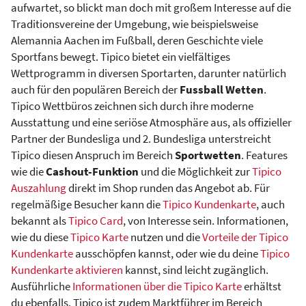
aufwartet, so blickt man doch mit großem Interesse auf die
Traditionsvereine der Umgebung, wie beispielsweise
Alemannia Aachen im Fußball, deren Geschichte viele
Sportfans bewegt. Tipico bietet ein vielfältiges
Wettprogramm in diversen Sportarten, darunter natürlich
auch für den populären Bereich der
Fussball Wetten
.
Tipico Wettbüros zeichnen sich durch ihre moderne
Ausstattung und eine seriöse Atmosphäre aus, als offizieller
Partner der Bundesliga und 2. Bundesliga unterstreicht
Tipico diesen Anspruch im Bereich
Sportwetten
. Features
wie die
Cashout-Funktion
und die Möglichkeit zur
Tipico
Auszahlung
direkt im Shop runden das Angebot ab. Für
regelmäßige Besucher kann die
Tipico Kundenkarte
, auch
bekannt als
Tipico Card
, von Interesse sein. Informationen,
wie du diese
Tipico Karte
nutzen und die
Vorteile der Tipico
Kundenkarte
ausschöpfen kannst, oder wie du deine
Tipico
Kundenkarte aktivieren
kannst, sind leicht zugänglich.
Ausführliche
Informationen über die Tipico Karte
erhältst
du ebenfalls. Tipico ist zudem Marktführer im Bereich