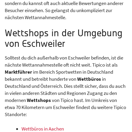
sondern du kannst oft auch aktuelle Bewertungen anderer
Besucher einsehen. So gelangst du unkompliziert zur
nächsten Wettannahmestelle.
Wettshops in der Umgebung
von Eschweiler
Solltest du dich außerhalb von Eschweiler befinden, ist die
nächste Wettannahmestelle oft nicht weit. Tipico ist als
Marktführer
im Bereich Sportwetten in Deutschland
bekannt und betreibt hunderte von
Wettbüros
in
Deutschland und Österreich. Dies stellt sicher, dass du auch
in vielen anderen Städten und Regionen Zugang zu den
modernen
Wettshops
von Tipico hast. Im Umkreis von
etwa 70 Kilometern um Eschweiler findest du weitere Tipico
Standorte:
Wettbüros in Aachen