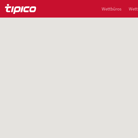
Wettbüros
Wett