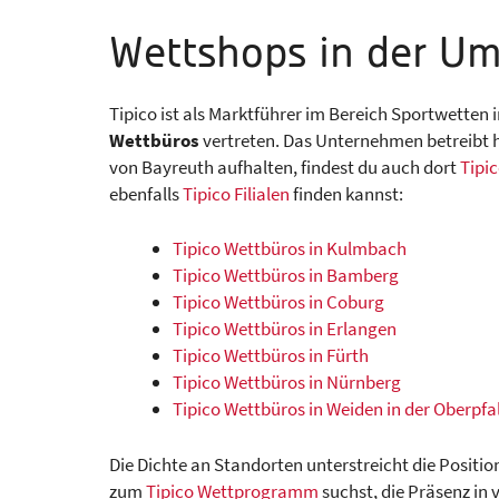
Wettshops in der U
Tipico ist als Marktführer im Bereich Sportwetten
Wettbüros
vertreten. Das Unternehmen betreibt
von Bayreuth aufhalten, findest du auch dort
Tipi
ebenfalls
Tipico Filialen
finden kannst:
Tipico Wettbüros in Kulmbach
Tipico Wettbüros in Bamberg
Tipico Wettbüros in Coburg
Tipico Wettbüros in Erlangen
Tipico Wettbüros in Fürth
Tipico Wettbüros in Nürnberg
Tipico Wettbüros in Weiden in der Oberpfa
Die Dichte an Standorten unterstreicht die Positio
zum
Tipico Wettprogramm
suchst, die Präsenz in 