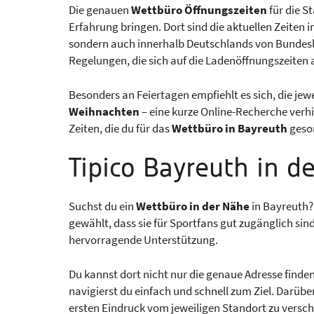
Die genauen
Wettbüro Öffnungszeiten
für die S
Erfahrung bringen. Dort sind die aktuellen Zeiten in
sondern auch innerhalb Deutschlands von Bundesla
Regelungen, die sich auf die Ladenöffnungszeiten 
Besonders an Feiertagen empfiehlt es sich, die jew
Weihnachten
– eine kurze Online-Recherche verhin
Zeiten, die du für das
Wettbüro in Bayreuth
geson
Tipico Bayreuth in d
Suchst du ein
Wettbüro in der Nähe
in Bayreuth?
gewählt, dass sie für Sportfans gut zugänglich si
hervorragende Unterstützung.
Du kannst dort nicht nur die genaue Adresse find
navigierst du einfach und schnell zum Ziel. Darüb
ersten Eindruck vom jeweiligen Standort zu versch