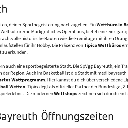
th
iten, deiner Sportbegeisterung nachzugehen. Ein
Wettbüro in B
Weltkulturerbe Markgräfliches Opernhaus, bietet eine einzigarti
rachtvolle historische Bauten wie die Eremitage mit ihren Orang
laufstellen für ihr Hobby. Die Präsenz von
Tipico Wettbüros
erm
t zu erkunden.
rn auch eine sportbegeisterte Stadt. Die SpVgg Bayreuth, ein Trad
n der Region. Auch im Basketball ist die Stadt mit medi bayreuth 
hertes Wettprogramm
. Hier kannst du dich über verschiedene 
ball Wetten
. Tipico legt als offizieller Partner der Bundesliga, 
Spielerlebnis. Die modernen
Wettshops
zeichnen sich durch ein 
Bayreuth Öffnungszeiten