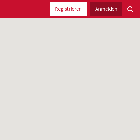
Registrieren
Anmelden