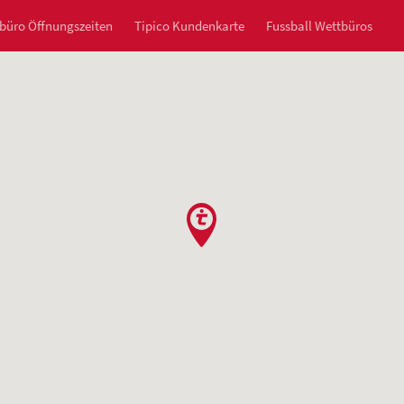
büro Öffnungszeiten
Tipico Kundenkarte
Fussball Wettbüros