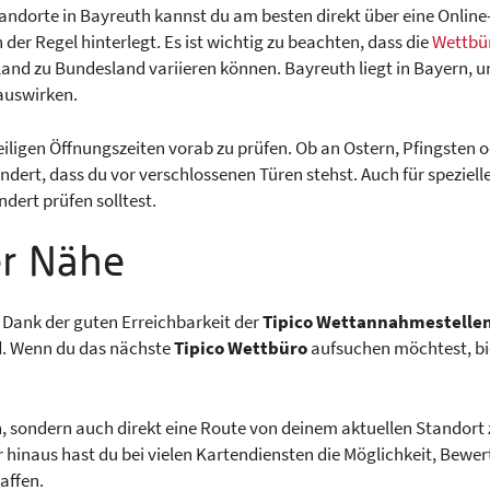
tandorte in Bayreuth kannst du am besten direkt über eine Online
 der Regel hinterlegt. Es ist wichtig zu beachten, dass die
Wettbü
nd zu Bundesland variieren können. Bayreuth liegt in Bayern, un
auswirken.
eiligen Öffnungszeiten vorab zu prüfen. Ob an Ostern, Pfingsten 
dert, dass du vor verschlossenen Türen stehst. Auch für spezielle
dert prüfen solltest.
er Nähe
 Dank der guten Erreichbarkeit der
Tipico Wettannahmestelle
nd. Wenn du das nächste
Tipico Wettbüro
aufsuchen möchtest, bi
en, sondern auch direkt eine Route von deinem aktuellen Stando
er hinaus hast du bei vielen Kartendiensten die Möglichkeit, Bew
affen.