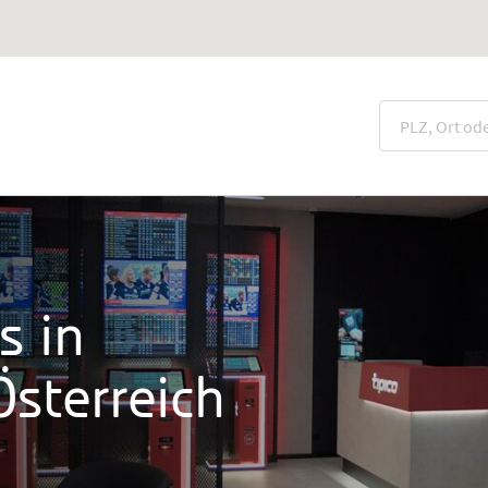
s in
sterreich