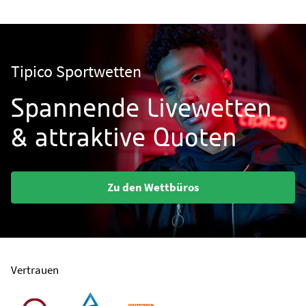
Tipico Sportwetten
Spannende Livewetten
& attraktive Quoten
Zu den Wettbüros
Vertrauen