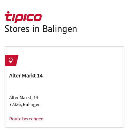
Stores in Balingen
Alter Markt 14
Alter Markt, 14
72336, Balingen
Route berechnen