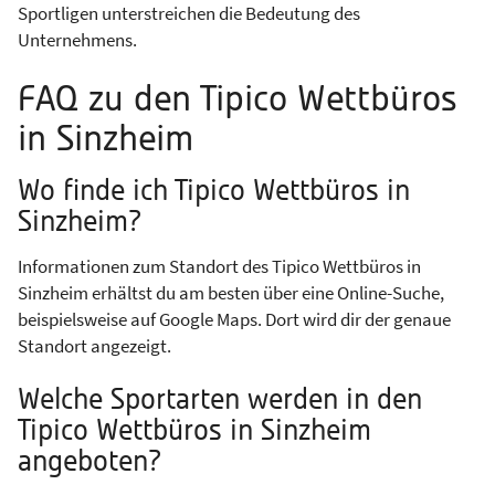
Sportligen unterstreichen die Bedeutung des
Unternehmens.
FAQ zu den Tipico Wettbüros
in Sinzheim
Wo finde ich Tipico Wettbüros in
Sinzheim?
Informationen zum Standort des Tipico Wettbüros in
Sinzheim erhältst du am besten über eine Online-Suche,
beispielsweise auf Google Maps. Dort wird dir der genaue
Standort angezeigt.
Welche Sportarten werden in den
Tipico Wettbüros in Sinzheim
angeboten?