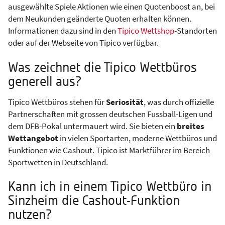
ausgewählte Spiele Aktionen wie einen Quotenboost an, bei
dem Neukunden geänderte Quoten erhalten können.
Informationen dazu sind in den
Tipico Wettshop
-Standorten
oder auf der Webseite von Tipico verfügbar.
Was zeichnet die Tipico Wettbüros
generell aus?
Tipico Wettbüros stehen für
Seriosität
, was durch offizielle
Partnerschaften mit grossen deutschen Fussball-Ligen und
dem DFB-Pokal untermauert wird. Sie bieten ein
breites
Wettangebot
in vielen Sportarten, moderne Wettbüros und
Funktionen wie Cashout. Tipico ist Marktführer im Bereich
Sportwetten in Deutschland.
Kann ich in einem Tipico Wettbüro in
Sinzheim die Cashout-Funktion
nutzen?