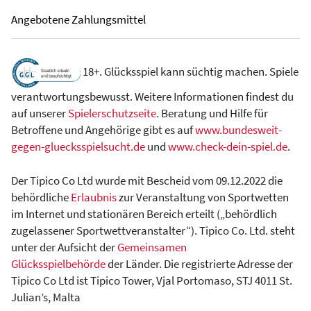
Angebotene Zahlungsmittel
18+. Glücksspiel kann süchtig machen. Spiele
verantwortungsbewusst. Weitere Informationen findest du
auf unserer
Spielerschutzseite
. Beratung und Hilfe für
Betroffene und Angehörige gibt es auf
www.bundesweit-
gegen-gluecksspielsucht.de
und
www.check-dein-spiel.de
.
Der Tipico Co Ltd wurde mit Bescheid vom 09.12.2022 die
behördliche
Erlaubnis
zur Veranstaltung von Sportwetten
im Internet und stationären Bereich erteilt („behördlich
zugelassener Sportwettveranstalter“). Tipico Co. Ltd. steht
unter der Aufsicht der
Gemeinsamen
Glücksspielbehörde
der Länder. Die registrierte Adresse der
Tipico Co Ltd ist Tipico Tower, Vjal Portomaso, STJ 4011 St.
Julian’s, Malta