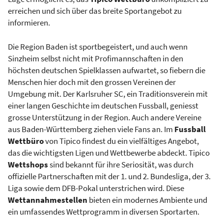
erreichen und sich über das breite Sportangebot zu
informieren.
Die Region Baden ist sportbegeistert, und auch wenn
Sinzheim selbst nicht mit Profimannschaften in den
höchsten deutschen Spielklassen aufwartet, so fiebern die
Menschen hier doch mit den grossen Vereinen der
Umgebung mit. Der Karlsruher SC, ein Traditionsverein mit
einer langen Geschichte im deutschen Fussball, geniesst
grosse Unterstützung in der Region. Auch andere Vereine
aus Baden-Württemberg ziehen viele Fans an. Im
Fussball
Wettbüro
von Tipico findest du ein vielfältiges Angebot,
das die wichtigsten Ligen und Wettbewerbe abdeckt. Tipico
Wettshops
sind bekannt für ihre Seriosität, was durch
offizielle Partnerschaften mit der 1. und 2. Bundesliga, der 3.
Liga sowie dem DFB-Pokal unterstrichen wird. Diese
Wettannahmestellen
bieten ein modernes Ambiente und
ein umfassendes Wettprogramm in diversen Sportarten.