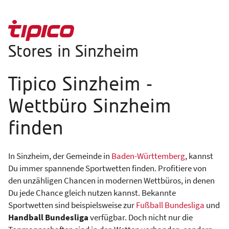
Stores in Sinzheim
Tipico Sinzheim -
Wettbüro Sinzheim
finden
In Sinzheim, der Gemeinde in
Baden-Württemberg
, kannst
Du immer spannende Sportwetten finden. Profitiere von
den unzähligen Chancen in modernen Wettbüros, in denen
Du jede Chance gleich nutzen kannst. Bekannte
Sportwetten sind beispielsweise zur
Fußball Bundesliga
und
Handball Bundesliga
verfügbar. Doch nicht nur die