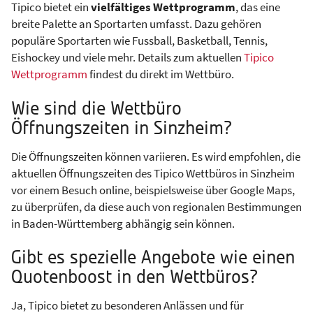
Tipico bietet ein
vielfältiges Wettprogramm
, das eine
breite Palette an Sportarten umfasst. Dazu gehören
populäre Sportarten wie Fussball, Basketball, Tennis,
Eishockey und viele mehr. Details zum aktuellen
Tipico
Wettprogramm
findest du direkt im Wettbüro.
Wie sind die Wettbüro
Öffnungszeiten in Sinzheim?
Die Öffnungszeiten können variieren. Es wird empfohlen, die
aktuellen Öffnungszeiten des Tipico Wettbüros in Sinzheim
vor einem Besuch online, beispielsweise über Google Maps,
zu überprüfen, da diese auch von regionalen Bestimmungen
in Baden-Württemberg abhängig sein können.
Gibt es spezielle Angebote wie einen
Quotenboost in den Wettbüros?
Ja, Tipico bietet zu besonderen Anlässen und für