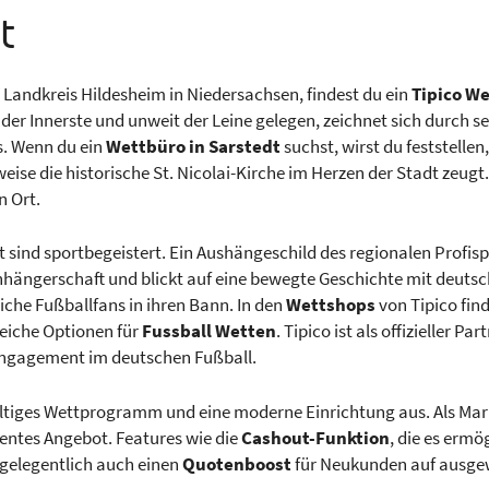
t
 Landkreis Hildesheim in Niedersachsen, findest du ein
Tipico W
 der Innerste und unweit der Leine gelegen, zeichnet sich durch
. Wenn du ein
Wettbüro in Sarstedt
suchst, wirst du feststellen,
weise die historische St. Nicolai-Kirche im Herzen der Stadt zeu
n Ort.
ind sportbegeistert. Ein Aushängeschild des regionalen Profispo
Anhängerschaft und blickt auf eine bewegte Geschichte mit deuts
che Fußballfans in ihren Bann. In den
Wettshops
von Tipico find
reiche Optionen für
Fussball Wetten
. Tipico ist als offizieller P
 Engagement im deutschen Fußball.
fältiges Wettprogramm und eine moderne Einrichtung aus. Als Ma
rentes Angebot. Features wie die
Cashout-Funktion
, die es ermö
 gelegentlich auch einen
Quotenboost
für Neukunden auf ausgew