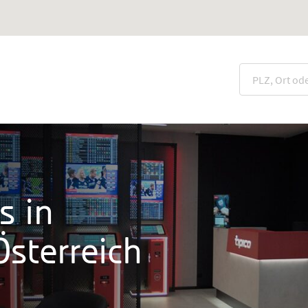
s in
sterreich