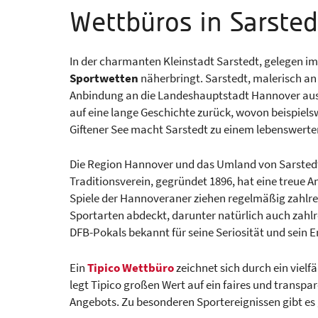
Wettbüros in Sarsted
In der charmanten Kleinstadt Sarstedt, gelegen im
Sportwetten
näherbringt. Sarstedt, malerisch an
Anbindung an die Landeshauptstadt Hannover aus
auf eine lange Geschichte zurück, wovon beispiels
Giftener See macht Sarstedt zu einem lebenswerte
Die Region Hannover und das Umland von Sarstedt s
Traditionsverein, gegründet 1896, hat eine treue 
Spiele der Hannoveraner ziehen regelmäßig zahlrei
Sportarten abdeckt, darunter natürlich auch zahl
DFB-Pokals bekannt für seine Seriosität und sein
Ein
Tipico Wettbüro
zeichnet sich durch ein viel
legt Tipico großen Wert auf ein faires und transpa
Angebots. Zu besonderen Sportereignissen gibt es