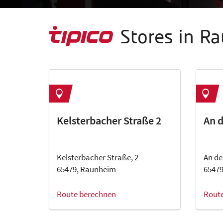
Stores in R
Kelsterbacher Straße 2
An d
Kelsterbacher Straße, 2
An de
65479, Raunheim
6547
Route berechnen
Rout