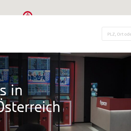
s in
sterreich