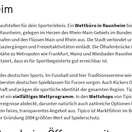
eim
ufstellen für dein Sporterlebnis. Ein
Wettbüro in Raunheim
bie
Raunheim, gelegen im Herzen des Rhein-Main-Gebiets im Bundesl
afen und den Flüssen Main und Rhein aus. Die Stadt verbindet 
ziergängen und Freizeitaktivitäten einlädt. Die Ölhafenbrücke i
 Nähe zu Metropolen wie Frankfurt, Mainz und Wiesbaden Raunhei
atziert, dass es für Sportbegeisterte gut erreichbar ist.
es deutschen Sports. Im Fussball sind hier Traditionsvereine wie
ersten deutschen Spielklassen für Furore sorgen. Auch Kickers Of
ft und prägen die sportliche Identität der gesamten Region. Tipico
et ein
vielfältiges Wettprogramm
. In den
Wettshops
von Tipic
reignisse abdeckt, darunter natürlich auch zahlreiche Optionen 
 ein faires, transparentes Angebot aus. Tipico ist Marktführer im
ner Gründung 2004 größten Wert auf Spielerschutz.