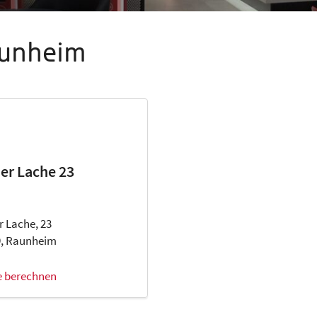
aunheim
er Lache 23
r Lache, 23
9, Raunheim
e berechnen