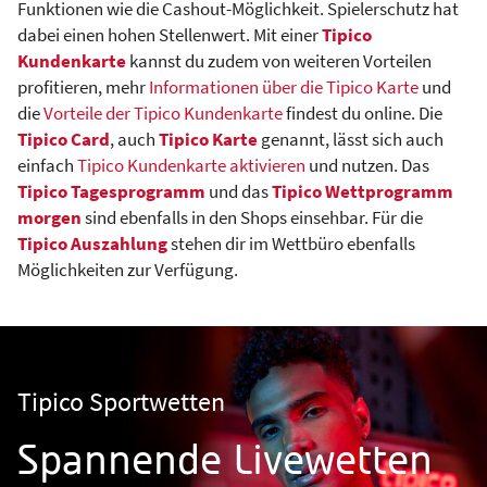
Funktionen wie die Cashout-Möglichkeit. Spielerschutz hat
dabei einen hohen Stellenwert. Mit einer
Tipico
Kundenkarte
kannst du zudem von weiteren Vorteilen
profitieren, mehr
Informationen über die Tipico Karte
und
die
Vorteile der Tipico Kundenkarte
findest du online. Die
Tipico Card
, auch
Tipico Karte
genannt, lässt sich auch
einfach
Tipico Kundenkarte aktivieren
und nutzen. Das
Tipico Tagesprogramm
und das
Tipico Wettprogramm
morgen
sind ebenfalls in den Shops einsehbar. Für die
Tipico Auszahlung
stehen dir im Wettbüro ebenfalls
Möglichkeiten zur Verfügung.
Tipico Sportwetten
Spannende Livewetten