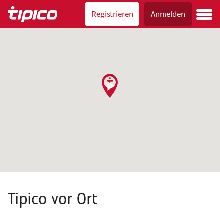
Registrieren
Anmelden
Tipico vor Ort