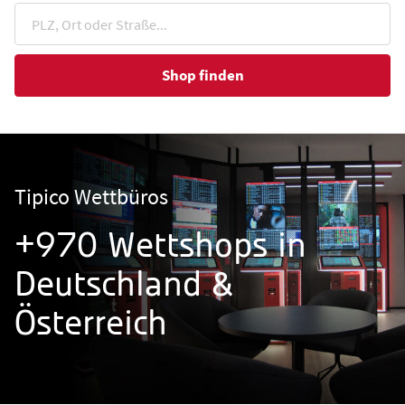
Shop finden
Tipico Wettbüros
+970 Wettshops in
Deutschland &
Österreich