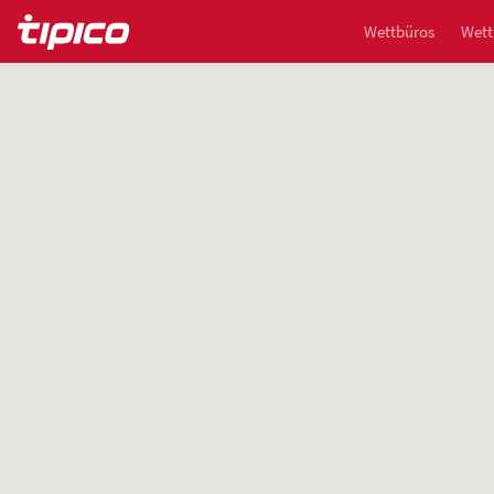
Wettbüros
Wett