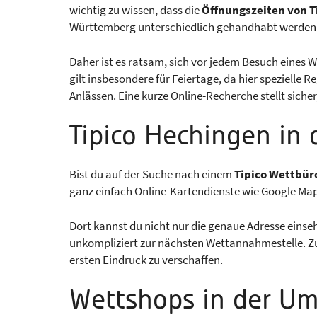
wichtig zu wissen, dass die
Öffnungszeiten von T
Württemberg unterschiedlich gehandhabt werden
Daher ist es ratsam, sich vor jedem Besuch eines 
gilt insbesondere für Feiertage, da hier spezielle
Anlässen. Eine kurze Online-Recherche stellt sicher
Tipico Hechingen in
Bist du auf der Suche nach einem
Tipico Wettbür
ganz einfach Online-Kartendienste wie Google Map
Dort kannst du nicht nur die genaue Adresse eins
unkompliziert zur nächsten Wettannahmestelle. Zu
ersten Eindruck zu verschaffen.
Wettshops in der U