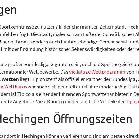
gen
 Sportkenntnisse zu nutzen? In der charmanten Zollernstadt Hec
 Umfeld einfügt. Die Stadt, malerisch am Fuße der Schwäbischen Al
Region thront, sondern auch für ihre lebendige Gemeinschaft und
icht mit der Erkundung historischer Sehenswürdigkeiten oder der
nz großen Bundesliga-Giganten sein, doch die Sportbegeisterung
internationaler Wettbewerbe. Das
vielfältige Wettprogramm
von Ti
l Wetten
liegt. Tipico steht als offizieller Partner der Bundesliga
co Wettbüros
zeichnen sich generell durch ihre moderne Ausstatt
dem ist Tipico als einer der führenden Sportwettenanbieter in D
ente Angebote. Viele Kunden nutzen auch die Vorteile der
Tipic
 Hechingen Öffnungszeiten
tandort in Hechingen können variieren und sind am besten direkt 