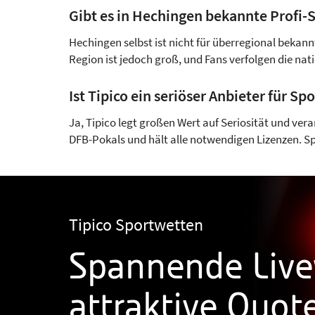
Gibt es in Hechingen bekannte Profi-
Hechingen selbst ist nicht für überregional bekan
Region ist jedoch groß, und Fans verfolgen die nati
Ist Tipico ein seriöser Anbieter für S
Ja, Tipico legt großen Wert auf Seriosität und vera
DFB-Pokals und hält alle notwendigen Lizenzen. Spi
Tipico Sportwetten
Spannende Live
attraktive Quot