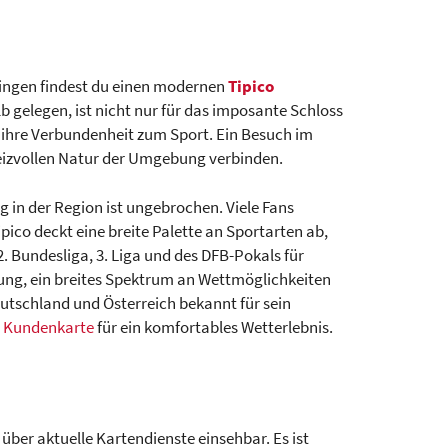
hingen findest du einen modernen
Tipico
b gelegen, ist nicht nur für das imposante Schloss
 ihre Verbundenheit zum Sport. Ein Besuch im
 reizvollen Natur der Umgebung verbinden.
 in der Region ist ungebrochen. Viele Fans
pico deckt eine breite Palette an Sportarten ab,
, 2. Bundesliga, 3. Liga und des DFB-Pokals für
ung, ein breites Spektrum an Wettmöglichkeiten
eutschland und Österreich bekannt für sein
o Kundenkarte
für ein komfortables Wetterlebnis.
über aktuelle Kartendienste einsehbar. Es ist