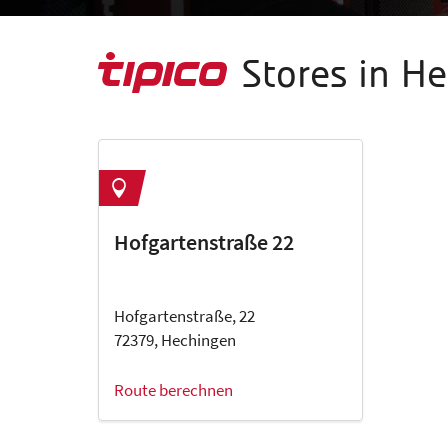
Stores in H
Hofgartenstraße 22
Hofgartenstraße, 22
72379, Hechingen
Route berechnen