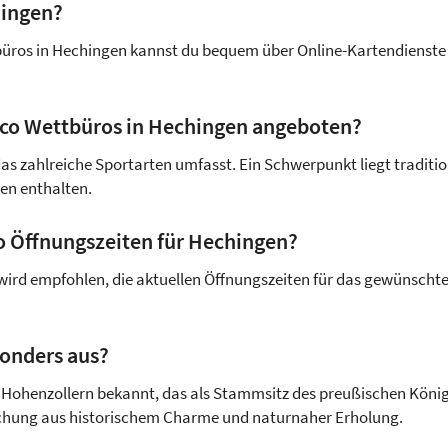
hingen?
ros in Hechingen kannst du bequem über Online-Kartendienste ode
ico Wettbüros in Hechingen angeboten?
das zahlreiche Sportarten umfasst. Ein Schwerpunkt liegt traditio
en enthalten.
ro Öffnungszeiten für Hechingen?
 wird empfohlen, die aktuellen Öffnungszeiten für das gewünscht
sonders aus?
 Hohenzollern bekannt, das als Stammsitz des preußischen König
Mischung aus historischem Charme und naturnaher Erholung.