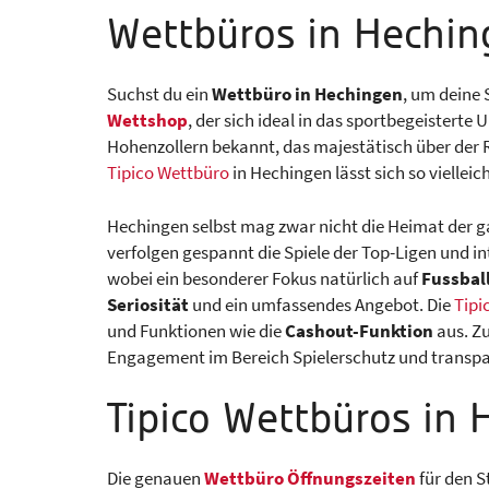
Wettbüros in Hechin
Suchst du ein
Wettbüro in Hechingen
, um deine
Wettshop
, der sich ideal in das sportbegeisterte
Hohenzollern bekannt, das majestätisch über der 
Tipico Wettbüro
in Hechingen lässt sich so vielle
Hechingen selbst mag zwar nicht die Heimat der ga
verfolgen gespannt die Spiele der Top-Ligen und 
wobei ein besonderer Fokus natürlich auf
Fussbal
Seriosität
und ein umfassendes Angebot. Die
Tipi
und Funktionen wie die
Cashout-Funktion
aus. Zu
Engagement im Bereich Spielerschutz und transpar
Tipico Wettbüros in
Die genauen
Wettbüro Öffnungszeiten
für den S