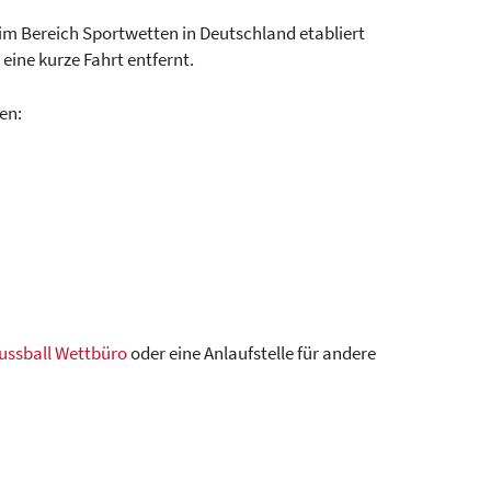
im Bereich Sportwetten in Deutschland etabliert
 eine kurze Fahrt entfernt.
en:
ussball Wettbüro
oder eine Anlaufstelle für andere