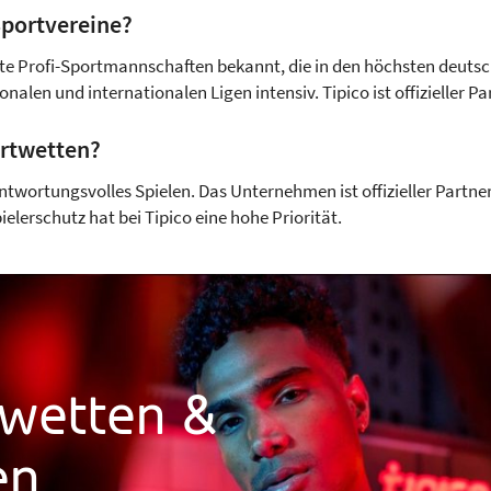
Sportvereine?
nte Profi-Sportmannschaften bekannt, die in den höchsten deutsch
onalen und internationalen Ligen intensiv. Tipico ist offizieller P
portwetten?
ntwortungsvolles Spielen. Das Unternehmen ist offizieller Partner 
elerschutz hat bei Tipico eine hohe Priorität.
wetten &
en