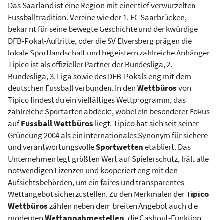
Das Saarland ist eine Region mit einer tief verwurzelten
Fussballtradition. Vereine wie der 1. FC Saarbrücken,
bekannt für seine bewegte Geschichte und denkwürdige
DFB-Pokal-Auftritte, oder die SV Elversberg prägen die
lokale Sportlandschaft und begeistern zahlreiche Anhänger.
Tipico ist als offizieller Partner der Bundesliga, 2.
Bundesliga, 3. Liga sowie des DFB-Pokals eng mit dem
deutschen Fussball verbunden. In den
Wettbüros
von
Tipico findest du ein vielfältiges Wettprogramm, das
zahlreiche Sportarten abdeckt, wobei ein besonderer Fokus
auf
Fussball Wettbüros
liegt. Tipico hat sich seit seiner
Gründung 2004 als ein internationales Synonym für sichere
und verantwortungsvolle
Sportwetten
etabliert. Das
Unternehmen legt größten Wert auf Spielerschutz, hält alle
notwendigen Lizenzen und kooperiert eng mit den
Aufsichtsbehörden, um ein faires und transparentes
Wettangebot sicherzustellen. Zu den Merkmalen der
Tipico
Wettbüros
zählen neben dem breiten Angebot auch die
modernen
Wettannahmestellen
, die Cashout-Funktion