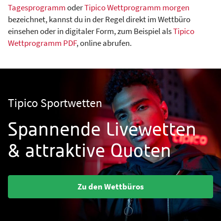
Tagesprogramm
oder
Tipico Wettprogramm morgen
bezeichnet, kannst du in der Regel direkt im Wettbüro
einsehen oder in digitaler Form, zum Beispiel als
Tipico
Wettprogramm PDF
, online abrufen.
Tipico Sportwetten
Spannende Livewetten
& attraktive Quoten
Zu den Wettbüros