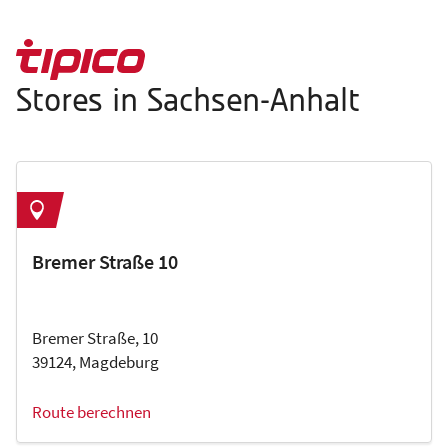
Stores in Sachsen-Anhalt
Bremer Straße 10
Bremer Straße, 10
39124, Magdeburg
Route berechnen