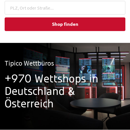
Shop finden
Tipico Wettbüros
+970 Wettshops in
Deutschland &
Österreich