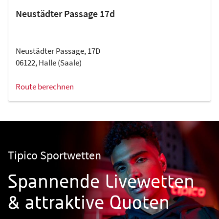
Neustädter Passage 17d
Neustädter Passage, 17D
06122, Halle (Saale)
Route berechnen
Tipico Sportwetten
Spannende Livewetten
& attraktive Quoten