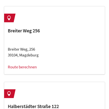
Breiter Weg 256
Breiter Weg, 256
39104, Magdeburg
Route berechnen
Halberstädter Straße 122